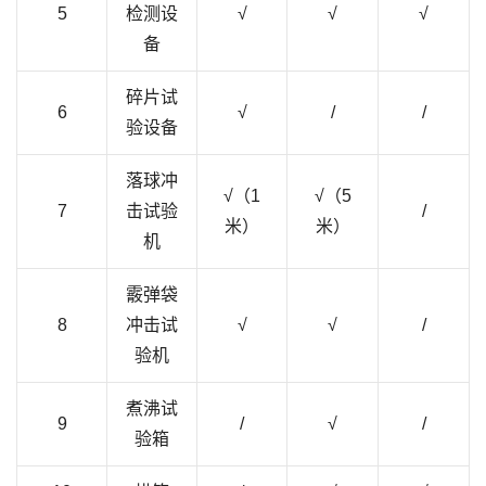
5
检测设
√
√
√
备
碎片试
6
√
/
/
验设备
落球冲
√（1
√（5
7
击试验
/
米）
米）
机
霰弹袋
8
冲击试
√
√
/
验机
煮沸试
9
/
√
/
验箱