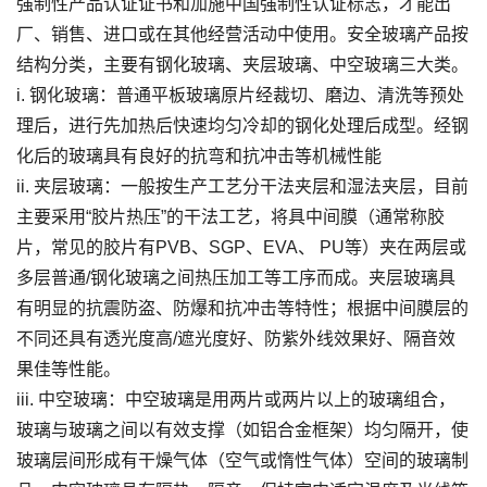
强制性产品认证证书和加施中国强制性认证标志，才能出
厂、销售、进口或在其他经营活动中使用。安全玻璃产品按
结构分类，主要有钢化玻璃、夹层玻璃、中空玻璃三大类。
i. 钢化玻璃：普通平板玻璃原片经裁切、磨边、清洗等预处
理后，进行先加热后快速均匀冷却的钢化处理后成型。经钢
化后的玻璃具有良好的抗弯和抗冲击等机械性能
ii. 夹层玻璃：一般按生产工艺分干法夹层和湿法夹层，目前
主要采用“胶片热压”的干法工艺，将具中间膜（通常称胶
片，常见的胶片有PVB、SGP、EVA、 PU等）夹在两层或
多层普通/钢化玻璃之间热压加工等工序而成。夹层玻璃具
有明显的抗震防盗、防爆和抗冲击等特性；根据中间膜层的
不同还具有透光度高/遮光度好、防紫外线效果好、隔音效
果佳等性能。
iii. 中空玻璃：中空玻璃是用两片或两片以上的玻璃组合，
玻璃与玻璃之间以有效支撑（如铝合金框架）均匀隔开，使
玻璃层间形成有干燥气体（空气或惰性气体）空间的玻璃制