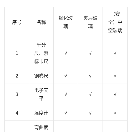
（安
钢化玻
夹层玻
序号
名称
全）中
璃
璃
空玻璃
千分
1
尺、游
√
√
√
标卡尺
2
钢卷尺
√
√
√
电子天
3
√
√
√
平
4
温度计
√
√
√
弯曲度